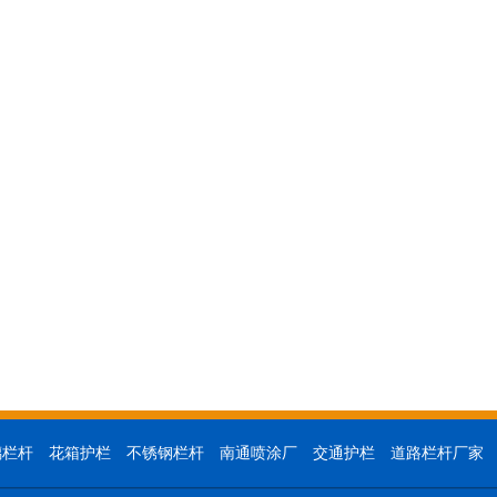
璃栏杆
花箱护栏
不锈钢栏杆
南通喷涂厂
交通护栏
道路栏杆厂家