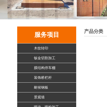
产品分类
服务项目
木纹转印
钣金切割加工
膜结构停车棚
装饰桥栏杆
耐候钢板
景观墙