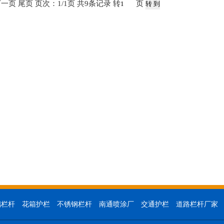
一页 尾页 页次：1/1页 共9条记录 转
页
璃栏杆
花箱护栏
不锈钢栏杆
南通喷涂厂
交通护栏
道路栏杆厂家