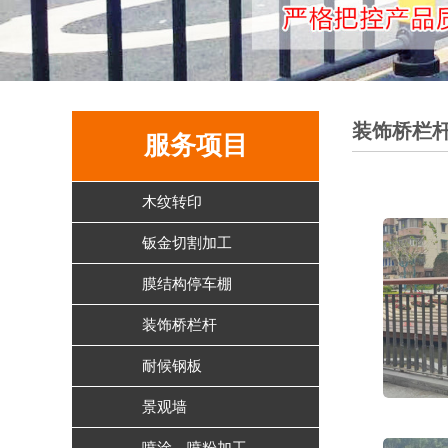
装饰桥栏
服务项目
木纹转印
钣金切割加工
膜结构停车棚
装饰桥栏杆
耐候钢板
景观墙