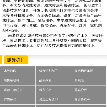
制品、不锈钢制品、桥梁道路栏杆等，常年对外加工喷涂业
务。有大型流水线喷涂、粉末喷涂和氟碳喷涂。 长期致力于
涂装技术的研究、开发，长期地为顾客提供金属表面处理，
承接各种机械设备、五金钣金除油、磷化、烘漆等新产品粉
末喷涂、保养 加工、翻新服务。主要粉末喷涂加工产品有：
电气设备、医疗器械、仪器仪表、汽车配件、灯具、家电制
品外壳等。
南通益诺金属科技有限公司有着专业的生产工艺、检测手
段、喷涂技术，专业对外加工各种材质不同的金属、塑料等
产品表面粉末喷涂、给产品及技术提供有力的质量保证。
服务项目
木纹转印
钣金切割加工
膜结构停车棚
装饰桥栏杆
耐候钢板
景观墙
喷涂、喷粉加工
城市护栏
花箱护栏
灯光护栏
景观工程造型
复合管栏杆