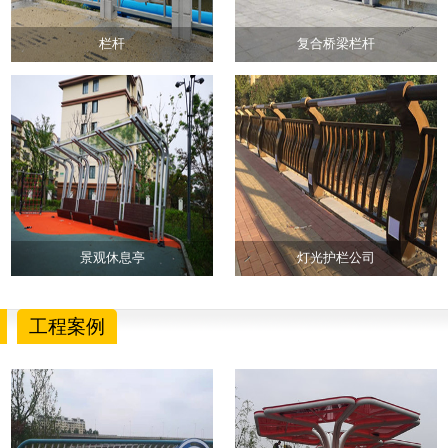
栏杆
复合桥梁栏杆
景观休息亭
灯光护栏公司
工程案例