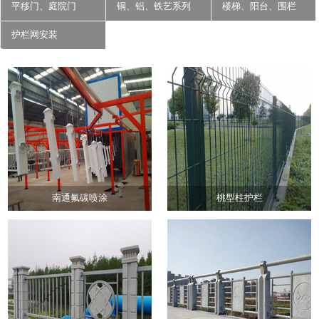
平移门、庭院门
铜、铝、铁艺系列
楼梯、阳台、围栏
护栏网安装
南通氟碳喷涂
桃型柱护栏