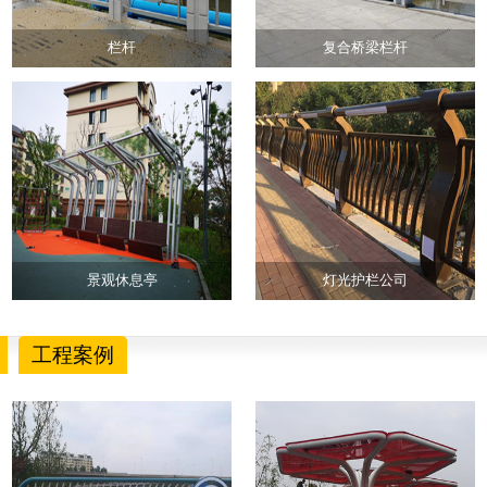
栏杆
复合桥梁栏杆
景观休息亭
灯光护栏公司
工程案例