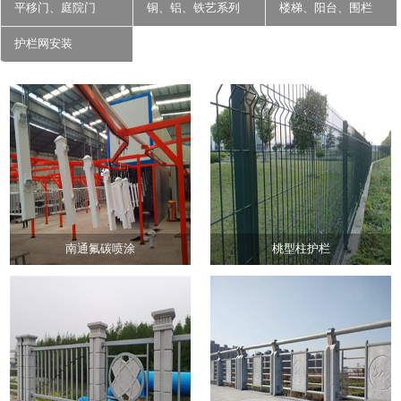
平移门、庭院门
铜、铝、铁艺系列
楼梯、阳台、围栏
护栏网安装
南通氟碳喷涂
桃型柱护栏