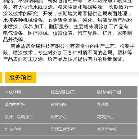
制品、不锈钢制品、桥梁道路栏杆等，常年对外加工喷涂业
务。有大型流水线喷涂、粉末喷涂和氟碳喷涂。 长期致力于
涂装技术的研究、开发，长期地为顾客提供金属表面处理，
承接各种机械设备、五金钣金除油、磷化、烘漆等新产品粉
末喷涂、保养 加工、翻新服务。主要粉末喷涂加工产品有：
电气设备、医疗器械、仪器仪表、汽车配件、灯具、家电制
品外壳等。
南通益诺金属科技有限公司有着专业的生产工艺、检测手
段、喷涂技术，专业对外加工各种材质不同的金属、塑料等
产品表面粉末喷涂、给产品及技术提供有力的质量保证。
服务项目
木纹转印
钣金切割加工
膜结构停车棚
装饰桥栏杆
耐候钢板
景观墙
喷涂、喷粉加工
城市护栏
花箱护栏
灯光护栏
景观工程造型
复合管栏杆