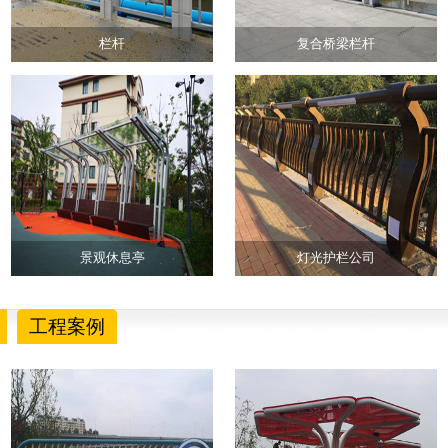
栏杆
复合桥梁栏杆
景观休息亭
灯光护栏公司
工程案例