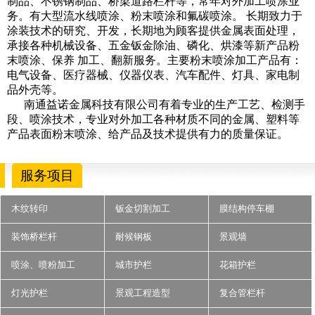
制品、不锈钢制品、桥梁道路栏杆等，常年对外加工喷涂业
务。有大型流水线喷涂、粉末喷涂和氟碳喷涂。 长期致力于
涂装技术的研究、开发，长期地为顾客提供金属表面处理，
承接各种机械设备、五金钣金除油、磷化、烘漆等新产品粉
末喷涂、保养 加工、翻新服务。主要粉末喷涂加工产品有：
电气设备、医疗器械、仪器仪表、汽车配件、灯具、家电制
品外壳等。
南通益诺金属科技有限公司有着专业的生产工艺、检测手
段、喷涂技术，专业对外加工各种材质不同的金属、塑料等
产品表面粉末喷涂、给产品及技术提供有力的质量保证。
服务项目
木纹转印
钣金切割加工
膜结构停车棚
装饰桥栏杆
耐候钢板
景观墙
喷涂、喷粉加工
城市护栏
花箱护栏
灯光护栏
景观工程造型
复合管栏杆