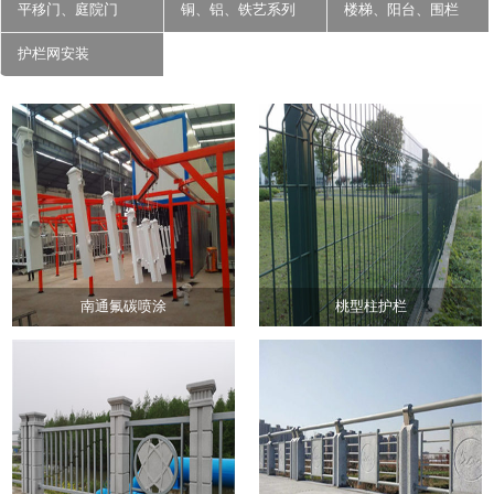
平移门、庭院门
铜、铝、铁艺系列
楼梯、阳台、围栏
护栏网安装
南通氟碳喷涂
桃型柱护栏