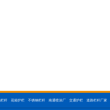
璃栏杆
花箱护栏
不锈钢栏杆
南通喷涂厂
交通护栏
道路栏杆厂家