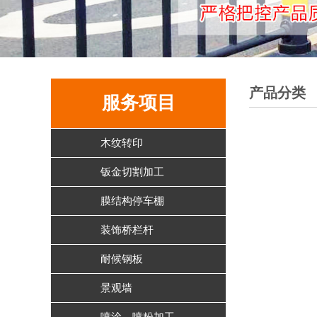
产品分类
服务项目
木纹转印
钣金切割加工
膜结构停车棚
装饰桥栏杆
耐候钢板
景观墙