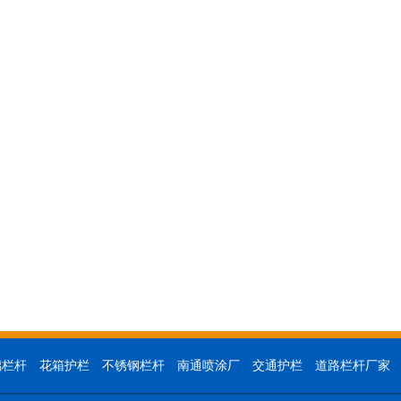
璃栏杆
花箱护栏
不锈钢栏杆
南通喷涂厂
交通护栏
道路栏杆厂家