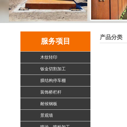
产品分类
服务项目
木纹转印
钣金切割加工
膜结构停车棚
装饰桥栏杆
耐候钢板
景观墙