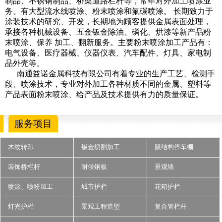
制品、不锈钢制品、桥梁道路栏杆等，常年对外加工喷涂业
务。有大型流水线喷涂、粉末喷涂和氟碳喷涂。 长期致力于
涂装技术的研究、开发，长期地为顾客提供金属表面处理，
承接各种机械设备、五金钣金除油、磷化、烘漆等新产品粉
末喷涂、保养 加工、翻新服务。主要粉末喷涂加工产品有：
电气设备、医疗器械、仪器仪表、汽车配件、灯具、家电制
品外壳等。
南通益诺金属科技有限公司有着专业的生产工艺、检测手
段、喷涂技术，专业对外加工各种材质不同的金属、塑料等
产品表面粉末喷涂、给产品及技术提供有力的质量保证。
服务项目
木纹转印
钣金切割加工
膜结构停车棚
装饰桥栏杆
耐候钢板
景观墙
喷涂、喷粉加工
城市护栏
花箱护栏
灯光护栏
景观工程造型
复合管栏杆