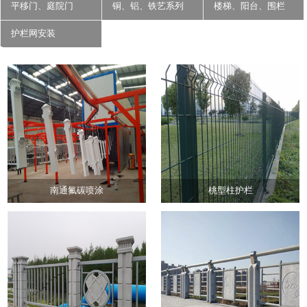
平移门、庭院门
铜、铝、铁艺系列
楼梯、阳台、围栏
护栏网安装
南通氟碳喷涂
桃型柱护栏