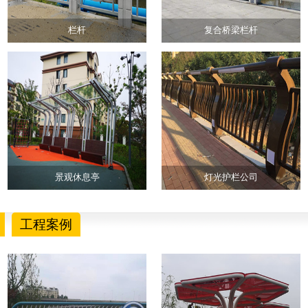
栏杆
复合桥梁栏杆
景观休息亭
灯光护栏公司
工程案例