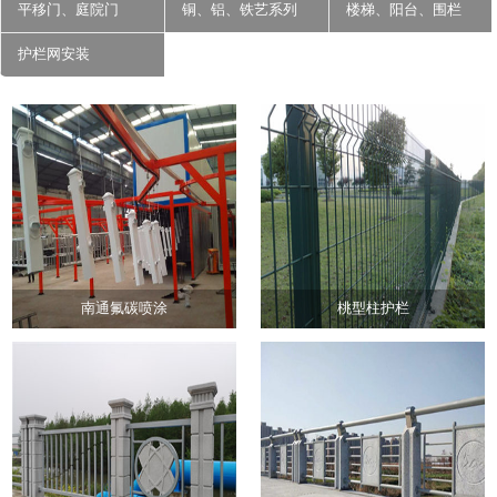
平移门、庭院门
铜、铝、铁艺系列
楼梯、阳台、围栏
护栏网安装
南通氟碳喷涂
桃型柱护栏