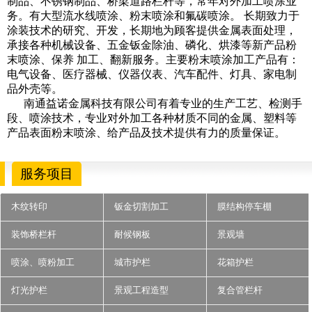
制品、不锈钢制品、桥梁道路栏杆等，常年对外加工喷涂业
务。有大型流水线喷涂、粉末喷涂和氟碳喷涂。 长期致力于
涂装技术的研究、开发，长期地为顾客提供金属表面处理，
承接各种机械设备、五金钣金除油、磷化、烘漆等新产品粉
末喷涂、保养 加工、翻新服务。主要粉末喷涂加工产品有：
电气设备、医疗器械、仪器仪表、汽车配件、灯具、家电制
品外壳等。
南通益诺金属科技有限公司有着专业的生产工艺、检测手
段、喷涂技术，专业对外加工各种材质不同的金属、塑料等
产品表面粉末喷涂、给产品及技术提供有力的质量保证。
服务项目
木纹转印
钣金切割加工
膜结构停车棚
装饰桥栏杆
耐候钢板
景观墙
喷涂、喷粉加工
城市护栏
花箱护栏
灯光护栏
景观工程造型
复合管栏杆