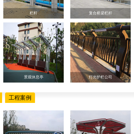
栏杆
复合桥梁栏杆
景观休息亭
灯光护栏公司
工程案例