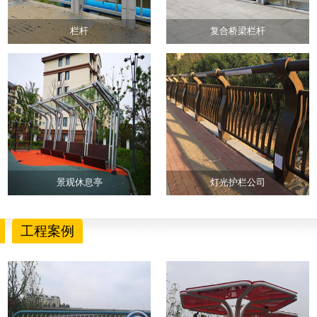
栏杆
复合桥梁栏杆
景观休息亭
灯光护栏公司
工程案例