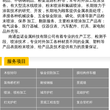
制品、不锈钢制品、桥梁道路栏杆等，常年对外加工喷涂业
务。有大型流水线喷涂、粉末喷涂和氟碳喷涂。 长期致力于
涂装技术的研究、开发，长期地为顾客提供金属表面处理，
承接各种机械设备、五金钣金除油、磷化、烘漆等新产品粉
末喷涂、保养 加工、翻新服务。主要粉末喷涂加工产品有：
电气设备、医疗器械、仪器仪表、汽车配件、灯具、家电制
品外壳等。
南通益诺金属科技有限公司有着专业的生产工艺、检测手
段、喷涂技术，专业对外加工各种材质不同的金属、塑料等
产品表面粉末喷涂、给产品及技术提供有力的质量保证。
服务项目
木纹转印
钣金切割加工
膜结构停车棚
装饰桥栏杆
耐候钢板
景观墙
喷涂、喷粉加工
城市护栏
花箱护栏
灯光护栏
景观工程造型
复合管栏杆