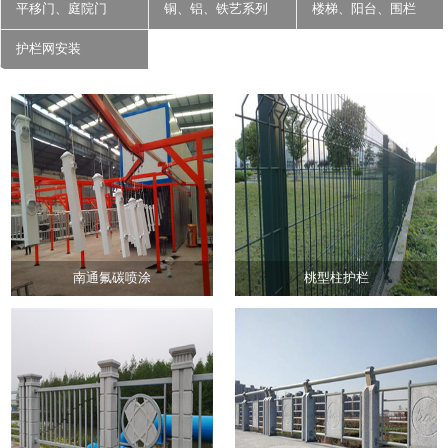
平移门、庭院门
铜、铝、铁艺系列
楼梯、阳台、围栏
护栏网安装
南通氟碳喷涂
桃型柱护栏